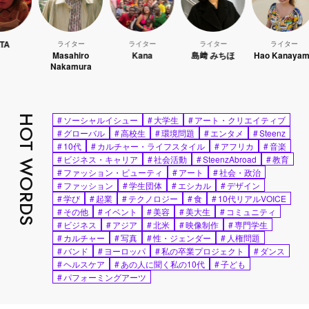
ライター
ライター
ライター
ライター
Masahiro
Kana
島﨑 みちほ
Hao Kanayama
Nakamura
HOT WORDS
#
ソーシャルイシュー
#
大学生
#
アート・クリエイティブ
#
グローバル
#
高校生
#
環境問題
#
エンタメ
#
Steenz
#
10代
#
カルチャー・ライフスタイル
#
アフリカ
#
音楽
#
ビジネス・キャリア
#
社会活動
#
SteenzAbroad
#
教育
#
ファッション・ビューティ
#
アート
#
社会・政治
#
ファッション
#
学生団体
#
エシカル
#
デザイン
#
学び
#
起業
#
テクノロジー
#
食
#
10代リアルVOICE
#
その他
#
イベント
#
美容
#
美大生
#
コミュニティ
#
ビジネス
#
アジア
#
北米
#
映像制作
#
専門学生
#
カルチャー
#
写真
#
性・ジェンダー
#
人権問題
#
バンド
#
ヨーロッパ
#
私の卒業プロジェクト
#
ダンス
#
ヘルスケア
#
あの人に聞く私の10代
#
子ども
#
パフォーミングアーツ