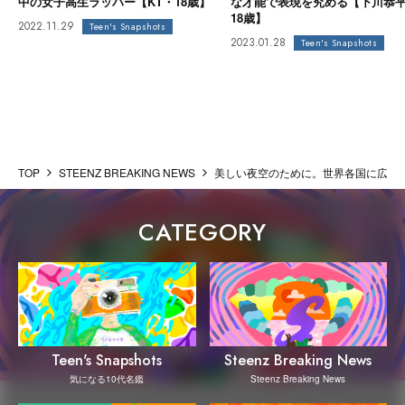
中の女子高生ラッパー【KT・18歳】
な才能で表現を究める【下川恭
18歳】
2022.11.29
Teen's Snapshots
2023.01.28
Teen's Snapshots
TOP
STEENZ BREAKING NEWS
美しい夜空のために。世界各国に広がる「ダ
CATEGORY
Steenz Breaking News
Teen's Snapshots
Steenz Breaking News
気になる10代名鑑