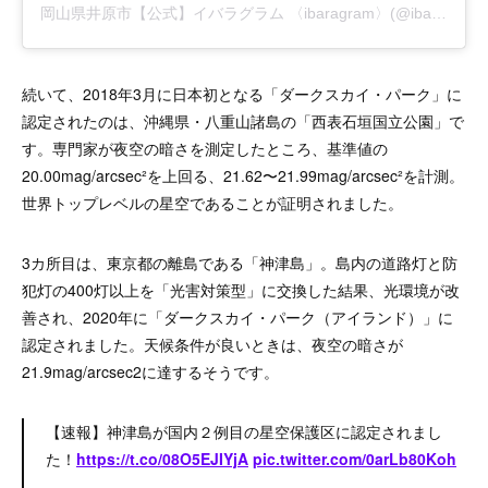
岡山県井原市【公式】イバラグラム 〈ibaragram〉(@ibaragram)がシェアした投稿
続いて、2018年3月に日本初となる「ダークスカイ・パーク」に
認定されたのは、沖縄県・八重山諸島の「西表石垣国立公園」で
す。専門家が夜空の暗さを測定したところ、基準値の
20.00mag/arcsec²を上回る、21.62〜21.99mag/arcsec²を計測。
世界トップレベルの星空であることが証明されました。
3カ所目は、東京都の離島である「神津島」。島内の道路灯と防
犯灯の400灯以上を「光害対策型」に交換した結果、光環境が改
善され、2020年に「ダークスカイ・パーク（アイランド）」に
認定されました。天候条件が良いときは、夜空の暗さが
21.9mag/arcsec2に達するそうです。
【速報】神津島が国内２例目の星空保護区に認定されまし
た！
https://t.co/08O5EJIYjA
pic.twitter.com/0arLb80Koh