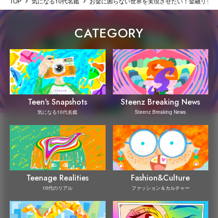
TOP
気になる10代名鑑
お金に困らない世界を実現させたい！金融リテラ
CATEGORY
Steenz Breaking News
Teen's Snapshots
Steenz Breaking News
気になる10代名鑑
Teenage Realities
Fashion&Culture
10代のリアル
ファッション＆カルチャー