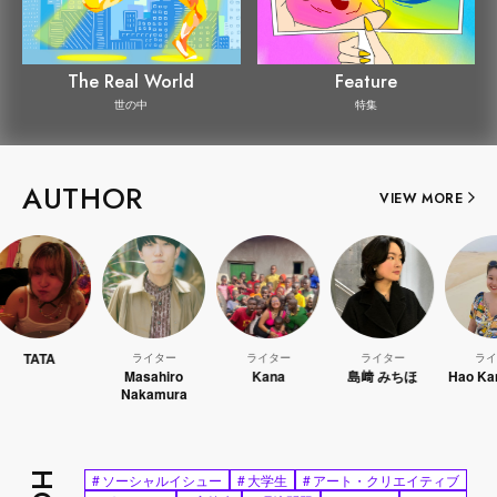
The Real World
Feature
世の中
特集
AUTHOR
VIEW MORE
A
ライター
ライター
ライター
ライター
Masahiro
Kana
島﨑 みちほ
Hao Kanayama
Nakamura
#
ソーシャルイシュー
#
大学生
#
アート・クリエイティブ