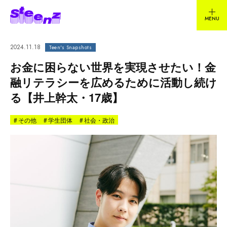
2024.11.18
Teen's Snapshots
お金に困らない世界を実現させたい！金
融リテラシーを広めるために活動し続け
る【井上幹太・17歳】
#
その他
#
学生団体
#
社会・政治