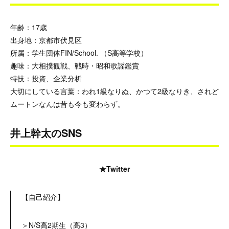
年齢：17歳
出身地：京都市伏見区
所属：学生団体FIN/School. （S高等学校）
趣味：大相撲観戦、戦時・昭和歌謡鑑賞
特技：投資、企業分析
大切にしている言葉：われ1級なりぬ、かつて2級なりき、されど
ムートンなんは昔も今も変わらず。
井上幹太のSNS
★Twitter
【自己紹介】
＞N/S高2期生（高3）