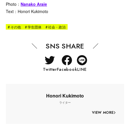
Photo：
Nanako Araie
Text：Honori Kukimoto
#
その他
#
学生団体
#
社会・政治
SNS SHARE
Twitter
Facebook
LINE
Honori Kukimoto
ライター
VIEW MORE