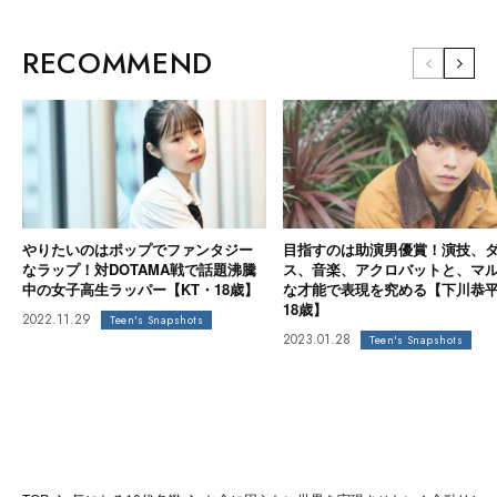
RECOMMEND
やりたいのはポップでファンタジー
目指すのは助演男優賞！演技、
なラップ！対DOTAMA戦で話題沸騰
ス、音楽、アクロバットと、マ
中の女子高生ラッパー【KT・18歳】
な才能で表現を究める【下川恭
18歳】
2022.11.29
Teen's Snapshots
2023.01.28
Teen's Snapshots