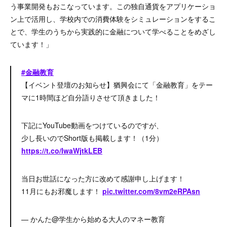
う事業開発もおこなっています。この独自通貨をアプリケーショ
ン上で活用し、学校内での消費体験をシミュレーションをするこ
とで、学生のうちから実践的に金融について学べることをめざし
ています！」
#金融教育
【イベント登壇のお知らせ】猶興会にて「金融教育」をテー
マに1時間ほど自分語りさせて頂きました！
下記にYouTube動画をつけているのですが、
少し長いのでShort版も掲載します！（1分）
https://t.co/IwaWjtkLEB
当日お世話になった方に改めて感謝申し上げます！
11月にもお邪魔します！
pic.twitter.com/8vm2eRPAsn
— かんた@学生から始める大人のマネー教育