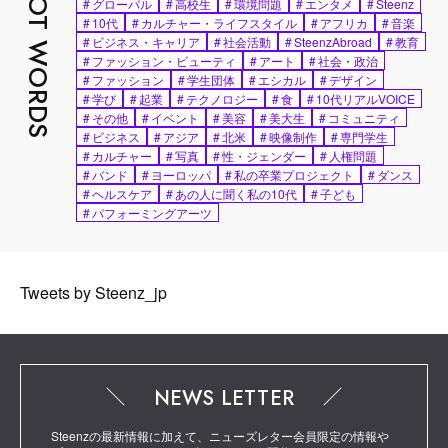
HOT WORDS
#
グローバル
#
高校生
#
環境問題
#
エンタメ
#
Steenz
#
10代
#
カルチャー・ライフスタイル
#
アフリカ
#
音楽
#
ビジネス・キャリア
#
社会活動
#
SteenzAbroad
#
教育
#
ファッション・ビューティ
#
アート
#
社会・政治
#
ファッション
#
学生団体
#
エシカル
#
デザイン
#
学び
#
起業
#
テクノロジー
#
食
#
10代リアルVOICE
#
その他
#
イベント
#
美容
#
美大生
#
コミュニティ
#
ビジネス
#
アジア
#
北米
#
映像制作
#
専門学生
#
カルチャー
#
写真
#
性・ジェンダー
#
人権問題
#
バンド
#
ヨーロッパ
#
私の卒業プロジェクト
#
ダンス
#
ヘルスケア
#
あの人に聞く私の10代
#
子ども
#
パフォーミングアーツ
Tweets by Steenz_jp
NEWS LETTER
Steenzの最新情報に加えて、ニューズレター会員限定の情報や