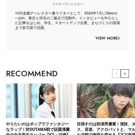
ライター/ディレクター
10代名鑑ディレクター兼ライターとして、2024年1月にSteenz
へjoin。東京と伊豆の二拠点で活動中。インタビューを中心とし
た記事をはじめ、学生、スタートアップ企業、まちづくりの現場
まで多方面で活躍。
VIEW MORE
RECOMMEND
やりたいのはポップでファンタジー
目指すのは助演男優賞！演技、
なラップ！対DOTAMA戦で話題沸騰
ス、音楽、アクロバットと、マ
中の女子高生ラッパー【KT・18歳】
な才能で表現を究める【下川恭