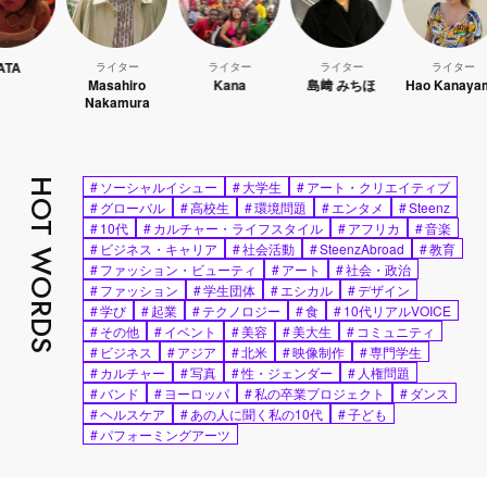
ライター
ライター
ライター
ライター
Masahiro
Kana
島﨑 みちほ
Hao Kanayama
Nakamura
HOT WORDS
#
ソーシャルイシュー
#
大学生
#
アート・クリエイティブ
#
グローバル
#
高校生
#
環境問題
#
エンタメ
#
Steenz
#
10代
#
カルチャー・ライフスタイル
#
アフリカ
#
音楽
#
ビジネス・キャリア
#
社会活動
#
SteenzAbroad
#
教育
#
ファッション・ビューティ
#
アート
#
社会・政治
#
ファッション
#
学生団体
#
エシカル
#
デザイン
#
学び
#
起業
#
テクノロジー
#
食
#
10代リアルVOICE
#
その他
#
イベント
#
美容
#
美大生
#
コミュニティ
#
ビジネス
#
アジア
#
北米
#
映像制作
#
専門学生
#
カルチャー
#
写真
#
性・ジェンダー
#
人権問題
#
バンド
#
ヨーロッパ
#
私の卒業プロジェクト
#
ダンス
#
ヘルスケア
#
あの人に聞く私の10代
#
子ども
#
パフォーミングアーツ