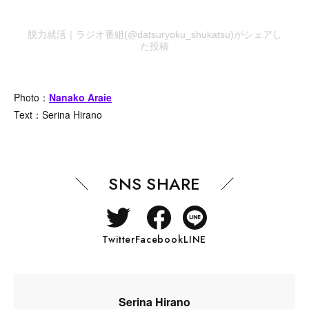
脱力就活｜ラジオ番組(@datsuryoku_shukatsu)がシェアし
た投稿
Photo：
Nanako Araie
Text：Serina Hirano
SNS SHARE
Twitter
Facebook
LINE
Serina Hirano