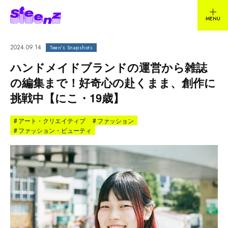
2024.09.14
Teen's Snapshots
ハンドメイドブランドの運営から雑誌
の編集まで！好奇心の赴くまま、創作に
挑戦中【にこ・19歳】
#
アート・クリエイティブ
#
ファッション
#
ファッション・ビューティ