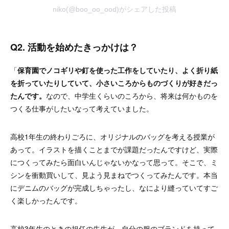
niko(@boo_oo_ood)がシェアした投稿
Q2. 活動を始めたきっかけは？
「
保育園でノコギリや釘を使った工作をしていたり、よく折り紙
を折っていたりしていて、小さいころからものづくりが好きだっ
たんです。
なので、中学生くらいのころから、将来は何かものを
つくる仕事がしたいなって考えていました。
高校1年生の終わりごろに、オリジナルのバッグを考える授業が
あって。イラストを描くことまでが課題だったんですけど、実際
につくってみたら面白いんじゃないかなって思って。そこで、ミ
シンを衝動買いして、見よう見まねでつくってみたんです。本当
にデニムのバッグが完成しちゃったし、なにより縫っていてすご
く楽しかったんです。
高校3年生のときの担任の先生が、自分の服のブランドを持って