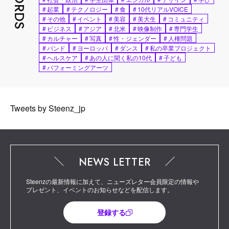
#
起業
#
テクノロジー
#
食
#
10代リアルVOICE
#
その他
#
イベント
#
美容
#
美大生
#
コミュニティ
#
ビジネス
#
アジア
#
北米
#
映像制作
#
専門学生
#
カルチャー
#
写真
#
性・ジェンダー
#
人権問題
#
バンド
#
ヨーロッパ
#
ダンス
#
私の卒業プロジェクト
#
ヘルスケア
#
あの人に聞く私の10代
#
子ども
#
パフォーミングアーツ
Tweets by Steenz_jp
NEWS LETTER
Steenzの最新情報に加えて、ニューズレター会員限定の情報や
プレゼント、イベントのお知らせなどを配信します。
登録する