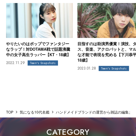
やりたいのはポップでファンタジー
目指すのは助演男優賞！演技、
なラップ！対DOTAMA戦で話題沸騰
ス、音楽、アクロバットと、マ
中の女子高生ラッパー【KT・18歳】
な才能で表現を究める【下川恭
18歳】
2022.11.29
Teen's Snapshots
2023.01.28
Teen's Snapshots
TOP
気になる10代名鑑
ハンドメイドブランドの運営から雑誌の編集まで
CATEGORY