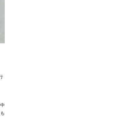
行
を中
楽も