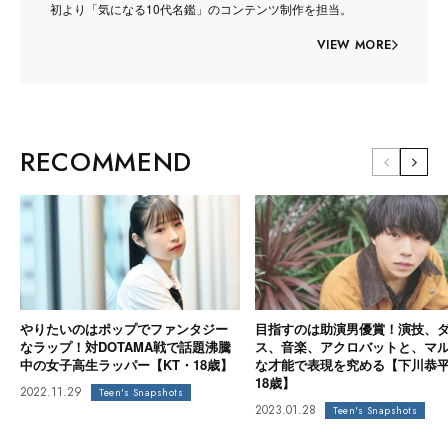
初より「気になる10代名鑑」のコンテンツ制作を担当。
VIEW MORE
RECOMMEND
やりたいのはポップでファンタジー
目指すのは助演男優賞！演技、
なラップ！対DOTAMA戦で話題沸騰
ス、音楽、アクロバットと、マ
中の女子高生ラッパー【KT・18歳】
な才能で表現を究める【下川恭
18歳】
2022.11.29
Teen's Snapshots
2023.01.28
Teen's Snapshots