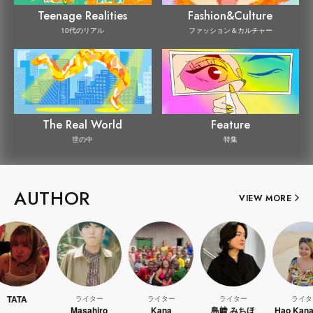
Teenage Realities
Fashion&Culture
10代のリアル
ファッション＆カルチャー
The Real World
Feature
世の中
特集
AUTHOR
VIEW MORE
ライター
ライター
ライター
ライター
Masahiro
Kana
島﨑 みちほ
Hao Kanayama