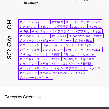
Nakamura
HOT WORDS
#
ソーシャルイシュー
#
大学生
#
アート・クリエイティブ
#
グローバル
#
高校生
#
環境問題
#
エンタメ
#
Steenz
#
10代
#
カルチャー・ライフスタイル
#
アフリカ
#
音楽
#
ビジネス・キャリア
#
社会活動
#
SteenzAbroad
#
教育
#
ファッション・ビューティ
#
アート
#
社会・政治
#
ファッション
#
学生団体
#
エシカル
#
デザイン
#
学び
#
起業
#
テクノロジー
#
食
#
10代リアルVOICE
#
その他
#
イベント
#
美容
#
美大生
#
コミュニティ
#
ビジネス
#
アジア
#
北米
#
映像制作
#
専門学生
#
カルチャー
#
写真
#
性・ジェンダー
#
人権問題
#
バンド
#
ヨーロッパ
#
私の卒業プロジェクト
#
ダンス
#
ヘルスケア
#
あの人に聞く私の10代
#
子ども
#
パフォーミングアーツ
Tweets by Steenz_jp