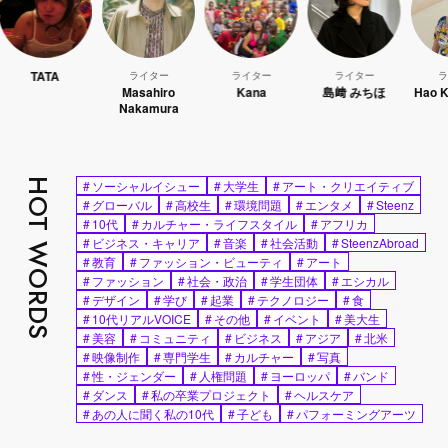
TA
ライター
ライター
ライター
ライター
Masahiro
Kana
島﨑 みちほ
Hao Kanayam
Nakamura
HOT WORDS
#
ソーシャルイシュー
#
大学生
#
アート・クリエイティブ
#
グローバル
#
高校生
#
環境問題
#
エンタメ
#
Steenz
#
10代
#
カルチャー・ライフスタイル
#
アフリカ
#
ビジネス・キャリア
#
音楽
#
社会活動
#
SteenzAbroad
#
教育
#
ファッション・ビューティ
#
アート
#
ファッション
#
社会・政治
#
学生団体
#
エシカル
#
デザイン
#
学び
#
起業
#
テクノロジー
#
食
#
10代リアルVOICE
#
その他
#
イベント
#
美大生
#
美容
#
コミュニティ
#
ビジネス
#
アジア
#
北米
#
映像制作
#
専門学生
#
カルチャー
#
写真
#
性・ジェンダー
#
人権問題
#
ヨーロッパ
#
バンド
#
ダンス
#
私の卒業プロジェクト
#
ヘルスケア
#
あの人に聞く私の10代
#
子ども
#
パフォーミングアーツ