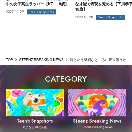
中の女子高生ラッパー【KT・18歳】
な才能で表現を究める【下川恭
18歳】
2022.11.29
Teen's Snapshots
2023.01.28
Teen's Snapshots
TOP
STEENZ BREAKING NEWS
唇という繊細なところに寄り添うからこそ。
CATEGORY
Steenz Breaking News
Teen's Snapshots
Steenz Breaking News
気になる10代名鑑