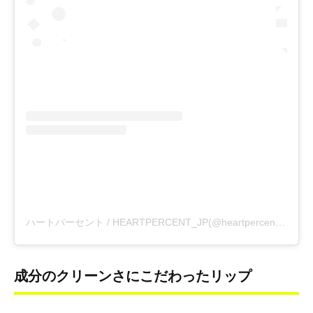
ハートパーセント / HEARTPERCENT_JP(@heartpercent_jp)がシェアした投稿
成分のクリーンさにこだわったリップ