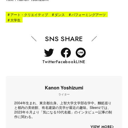
#
アート・クリエイティブ
#
ダンス
#
パフォーミングアーツ
#
大学生
SNS SHARE
Twitter
Facebook
LINE
Kanon Yoshizumi
ライター
2004年生まれ、東京都出身。上智大学文学部在学中。麵処巡り
と都内の美術館、有名建築の見学が最近の趣味。Steenzでは、
2023年６月より「気になる10代名鑑」のインタビュー記事の制
作に関わる。
VIEW MORE