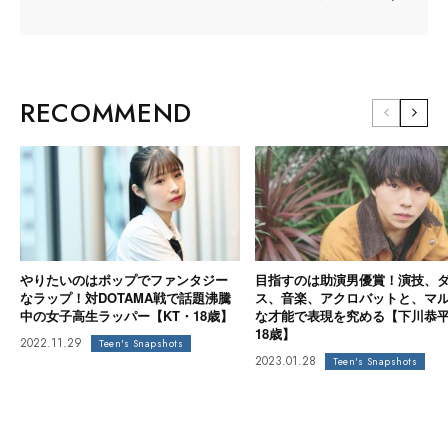
RECOMMEND
やりたいのはポップでファンタジー
目指すのは助演男優賞！演技、
なラップ！対DOTAMA戦で話題沸騰
ス、音楽、アクロバットと、マ
中の女子高生ラッパー【KT・18歳】
な才能で表現を究める【下川恭
18歳】
2022.11.29
Teen's Snapshots
2023.01.28
Teen's Snapshots