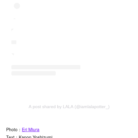
A post shared by LALA (@iamlalapotter_)
Photo：
Eri Miura
Text：Kanon Yoshizumi