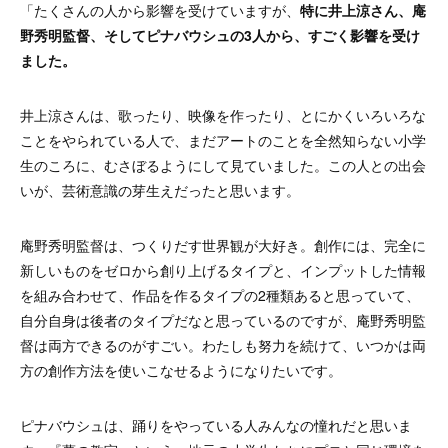
「たくさんの人から影響を受けていますが、
特に井上涼さん、庵
野秀明監督、そしてピナバウシュの3人から、すごく影響を受け
ました。
井上涼さんは、歌ったり、映像を作ったり、とにかくいろいろな
ことをやられている人で、まだアートのことを全然知らない小学
生のころに、むさぼるようにして見ていました。この人との出会
いが、芸術意識の芽生えだったと思います。
庵野秀明監督
は、つくりだす世界観が大好き。創作には、完全に
新しいものをゼロから創り上げるタイプと、インプ
ットした情報
を組み合わせて、作品を作るタイプの2種類あると思っていて、
自分自身は後者のタイプだなと思っているのですが、庵野秀明監
督は両方できるのがすごい。わたしも努力を続けて、いつかは両
方の創作方法を使いこなせるようになりたいです。
ピナバウシュは、踊りをやっている人みんなの憧れだと思いま