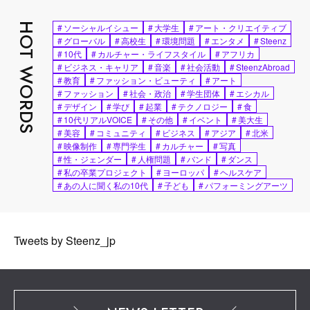
HOT WORDS
#
ソーシャルイシュー
#
大学生
#
アート・クリエイティブ
#
グローバル
#
高校生
#
環境問題
#
エンタメ
#
Steenz
#
10代
#
カルチャー・ライフスタイル
#
アフリカ
#
ビジネス・キャリア
#
音楽
#
社会活動
#
SteenzAbroad
#
教育
#
ファッション・ビューティ
#
アート
#
ファッション
#
社会・政治
#
学生団体
#
エシカル
#
デザイン
#
学び
#
起業
#
テクノロジー
#
食
#
10代リアルVOICE
#
その他
#
イベント
#
美大生
#
美容
#
コミュニティ
#
ビジネス
#
アジア
#
北米
#
映像制作
#
専門学生
#
カルチャー
#
写真
#
性・ジェンダー
#
人権問題
#
バンド
#
ダンス
#
私の卒業プロジェクト
#
ヨーロッパ
#
ヘルスケア
#
あの人に聞く私の10代
#
子ども
#
パフォーミングアーツ
Tweets by Steenz_jp