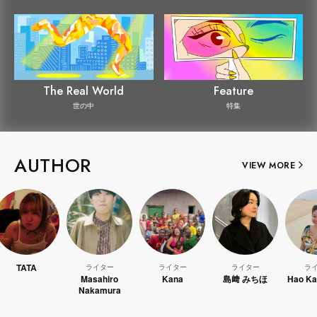
The Real World
Feature
世の中
特集
AUTHOR
VIEW MORE
ライター
ライター
ライター
ライター
Masahiro
Kana
島﨑 みちほ
Hao Kanayama
Nakamura