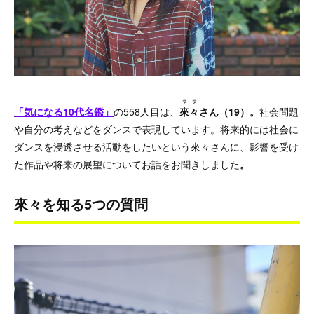
ララ
「気になる10代名鑑」
の558人目は、
來々
さん（19）。
社会問題
や自分の考えなどをダンスで表現しています。将来的には社会に
ダンスを浸透させる活動をしたいという來々さんに、影響を受け
た作品や将来の展望についてお話をお聞きしました
。
來々を知る5つの質問