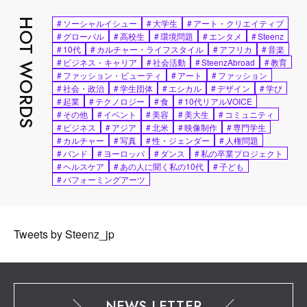
HOT WORDS
#
ソーシャルイシュー
#
大学生
#
アート・クリエイティブ
#
グローバル
#
高校生
#
環境問題
#
エンタメ
#
Steenz
#
10代
#
カルチャー・ライフスタイル
#
アフリカ
#
音楽
#
ビジネス・キャリア
#
社会活動
#
SteenzAbroad
#
教育
#
ファッション・ビューティ
#
アート
#
ファッション
#
社会・政治
#
学生団体
#
エシカル
#
デザイン
#
学び
#
起業
#
テクノロジー
#
食
#
10代リアルVOICE
#
その他
#
イベント
#
美容
#
美大生
#
コミュニティ
#
ビジネス
#
アジア
#
北米
#
映像制作
#
専門学生
#
カルチャー
#
写真
#
性・ジェンダー
#
人権問題
#
バンド
#
ヨーロッパ
#
ダンス
#
私の卒業プロジェクト
#
ヘルスケア
#
あの人に聞く私の10代
#
子ども
#
パフォーミングアーツ
Tweets by Steenz_jp
NEWS LETTER