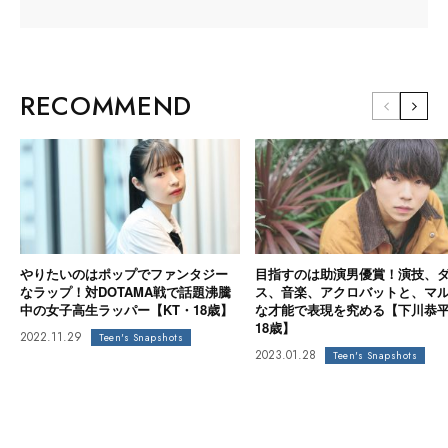
RECOMMEND
やりたいのはポップでファンタジー
目指すのは助演男優賞！演技、
なラップ！対DOTAMA戦で話題沸騰
ス、音楽、アクロバットと、マ
中の女子高生ラッパー【KT・18歳】
な才能で表現を究める【下川恭
18歳】
2022.11.29
Teen's Snapshots
2023.01.28
Teen's Snapshots