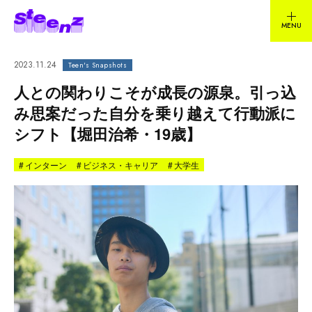
2023.11.24
Teen's Snapshots
人との関わりこそが成長の源泉。引っ込
み思案だった自分を乗り越えて行動派に
シフト【堀田治希・19歳】
#
インターン
#
ビジネス・キャリア
#
大学生