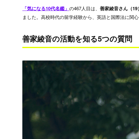
「気になる10代名鑑」
の467人目は、
善家綾音さん（19
ました。高校時代の留学経験から、英語と国際法に関心
善家綾音の活動を知る5つの質問