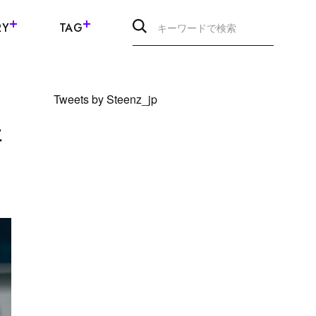
RY
TAG
Tweets by Steenz_jp
社