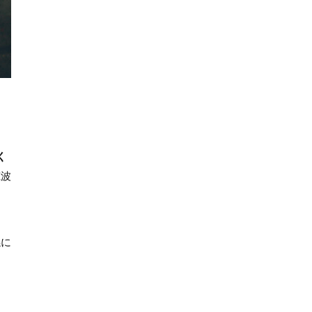
く
筑波
係に
た