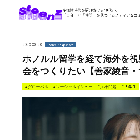
多様性時代を駆け抜ける10代が、
「自分」と「仲間」を見つけるメディア＆コ
2023.08.28
Teen's Snapshots
ホノルル留学を経て海外を視
会をつくりたい【善家綾音・
#
グローバル
#
ソーシャルイシュー
#
人権問題
#
大学生