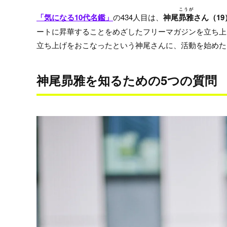
こうが
「気になる10代名鑑」
の434人目は、
神尾
昴雅
さん（19
ートに昇華​​​​することをめざしたフリーマガジンを
立ち上げをおこなったという神尾さんに、活動を始めた
神尾昴雅を知るための5つの質問