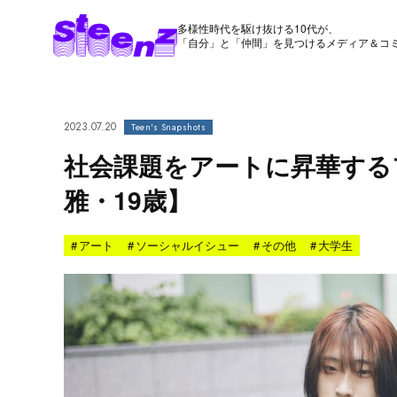
多様性時代を駆け抜ける10代が、
「自分」と「仲間」を見つけるメディア＆コ
2023.07.20
Teen's Snapshots
社会課題をアートに昇華するフ
雅・19歳】
#
アート
#
ソーシャルイシュー
#
その他
#
大学生