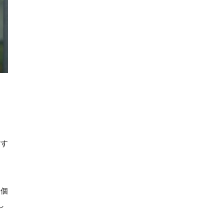
信す
『個
し