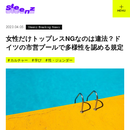
2023.04.05
Steenz Breaking News
女性だけトップレスNGなのは違法？ド
イツの市営プールで多様性を認める規定
#
カルチャー
#
学び
#
性・ジェンダー