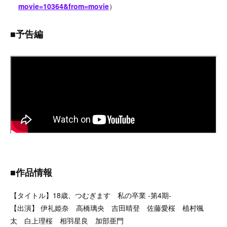
movie=10364&from=movie
）
■予告編
■作品情報
【タイトル】18歳、つむぎます 私の卒業 -第4期-
【出演】 伊礼姫奈 高橋璃央 吉田晴登 佐藤愛桜 植村颯
太 白上理桜 相羽星良 加部亜門