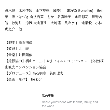
舟木健 木村伊吹 山下晃季 城夢叶 SOYO(＠onefive) 角心
菜 阪上はづき 倉沢杏菜 もか 谷真唯子 永島彩花 堀野内
智 牧海斗 涼雅 大山蒼生 大崎凛 風吹ケイ 速瀬愛 小林
虎之介 他
【脚本】高石明彦
【監督】北川瞳
【音楽】片田陽依
【撮影協力】福山市 ふくやまフィルムコミッション (公社)福
山観光コンベンション協会
【プロデュース】高石明彦 英田理志
【企画・制作】The icon
私の卒業
Share your videos with friends, family, and
the world