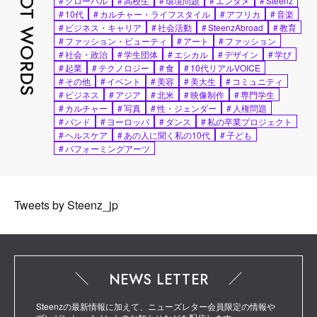
HOT WORDS
#
グローバル
#
高校生
#
環境問題
#
エンタメ
#
Steenz
#
10代
#
カルチャー・ライフスタイル
#
アフリカ
#
音楽
#
ビジネス・キャリア
#
社会活動
#
SteenzAbroad
#
教育
#
ファッション・ビューティ
#
アート
#
ファッション
#
社会・政治
#
学生団体
#
エシカル
#
デザイン
#
学び
#
起業
#
テクノロジー
#
食
#
10代リアルVOICE
#
その他
#
イベント
#
美容
#
美大生
#
コミュニティ
#
ビジネス
#
アジア
#
北米
#
映像制作
#
専門学生
#
カルチャー
#
写真
#
性・ジェンダー
#
人権問題
#
バンド
#
ヨーロッパ
#
ダンス
#
私の卒業プロジェクト
#
ヘルスケア
#
あの人に聞く私の10代
#
子ども
#
パフォーミングアーツ
Tweets by Steenz_jp
NEWS LETTER
Steenzの最新情報に加えて、ニューズレター会員限定の情報や