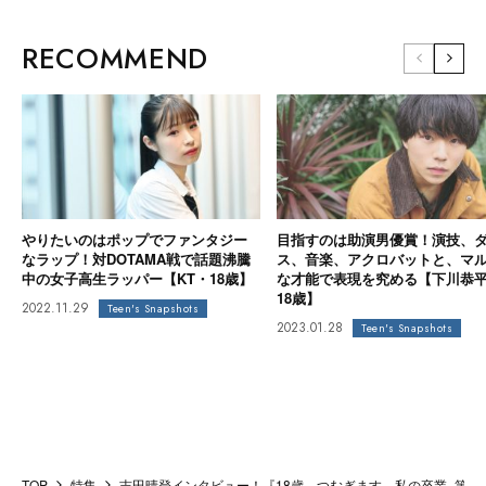
RECOMMEND
やりたいのはポップでファンタジー
目指すのは助演男優賞！演技、
なラップ！対DOTAMA戦で話題沸騰
ス、音楽、アクロバットと、マ
中の女子高生ラッパー【KT・18歳】
な才能で表現を究める【下川恭
18歳】
2022.11.29
Teen's Snapshots
2023.01.28
Teen's Snapshots
TOP
特集
吉田晴登インタビュー！『18歳、つむぎます 私の卒業 -第4