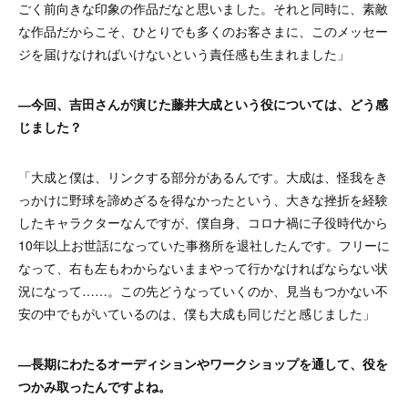
ごく前向きな印象の作品だなと思いました。それと同時に、素敵
な作品だからこそ、ひとりでも多くのお客さまに、このメッセー
ジを届けなければいけないという責任感も生まれました」
―今回、吉田さんが演じた藤井大成という役については、どう感
じました？
「大成と僕は、リンクする部分があるんです。大成は、怪我をき
っかけに野球を諦めざるを得なかったという、大きな挫折を経験
したキャラクターなんですが、僕自身、コロナ禍に子役時代から
10年以上お世話になっていた事務所を退社したんです。フリーに
なって、右も左もわからないままやって行かなければならない状
況になって……。この先どうなっていくのか、見当もつかない不
安の中でもがいているのは、僕も大成も同じだと感じました」
―長期にわたるオーディションやワークショップを通して、役を
つかみ取ったんですよね。