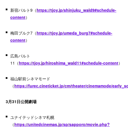
新宿バルト9（
https://tjoy.jp/shinjuku_wald9#schedule-
content
）
梅田ブルク7（
https://tjoy.jp/umeda_burg7#schedule-
content
）
広島バルト
11（
https://tjoy.jp/hiroshima_wald11#schedule-content
）
福山駅前シネマモード
（
https://furec.cineticket.jp/cm/theater/cinemamode/early
3月31日公開劇場
ユナイテッドシネマ札幌
（
https://unitedcinemas.jp/sp/sapporo/movie.php?