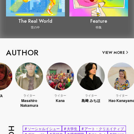
The Real World
Feature
世の中
特集
AUTHOR
VIEW MORE
ライター
ライター
ライター
ライター
Masahiro
Kana
島﨑 みちほ
Hao Kanayama
Nakamura
#
ソーシャルイシュー
#
大学生
#
アート・クリエイティブ