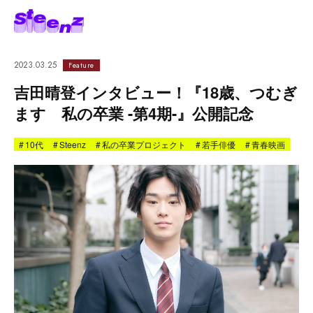
2023.03.25
Feature
吉田晴登インタビュー！『18歳、つむぎ
ます 私の卒業 -第4期-』公開記念
#
10代
#
Steenz
#
私の卒業プロジェクト
#
若手俳優
#
青春映画