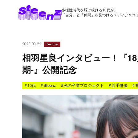
多様性時代を駆け抜ける10代が、
「自分」と「仲間」を見つけるメディア＆コ
2023.03.22
Feature
相羽星良インタビュー！『18
期-』公開記念
#
10代
#
Steenz
#
私の卒業プロジェクト
#
若手俳優
#