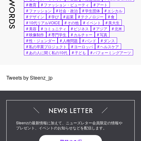
HOT WORDS
#
教育
#
ファッション・ビューティ
#
アート
#
ファッション
#
社会・政治
#
学生団体
#
エシカル
#
デザイン
#
学び
#
起業
#
テクノロジー
#
食
#
10代リアルVOICE
#
その他
#
イベント
#
美大生
#
美容
#
コミュニティ
#
ビジネス
#
アジア
#
北米
#
映像制作
#
専門学生
#
カルチャー
#
写真
#
性・ジェンダー
#
人権問題
#
バンド
#
ダンス
#
私の卒業プロジェクト
#
ヨーロッパ
#
ヘルスケア
#
あの人に聞く私の10代
#
子ども
#
パフォーミングアーツ
Tweets by Steenz_jp
NEWS LETTER
Steenzの最新情報に加えて、ニューズレター会員限定の情報や
プレゼント、イベントのお知らせなどを配信します。