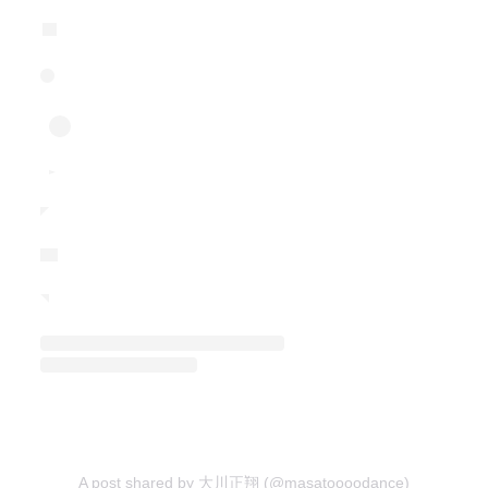
A post shared by 大川正翔 (@masatoooodance)