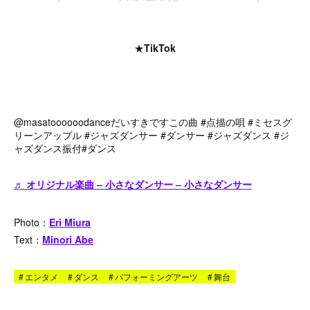
★
TikTok
@masatoooooodance
だいすきですこの曲
#点描の唄
#ミセスグ
リーンアップル
#ジャズダンサー
#ダンサー
#ジャズダンス
#ジ
ャズダンス振付
#ダンス
♬ オリジナル楽曲 – 小さなダンサー – 小さなダンサー
Photo：
Eri Miura
Text：
Minori Abe
#
エンタメ
#
ダンス
#
パフォーミングアーツ
#
舞台