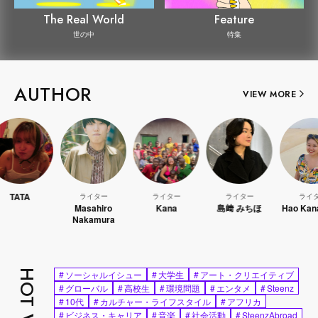
The Real World
Feature
世の中
特集
AUTHOR
VIEW MORE
ライター
ライター
ライター
ライター
Masahiro
Kana
島﨑 みちほ
Hao Kanayama
Nakamura
#
ソーシャルイシュー
#
大学生
#
アート・クリエイティブ
#
グローバル
#
高校生
#
環境問題
#
エンタメ
#
Steenz
#
10代
#
カルチャー・ライフスタイル
#
アフリカ
#
ビジネス・キャリア
#
音楽
#
社会活動
#
SteenzAbroad