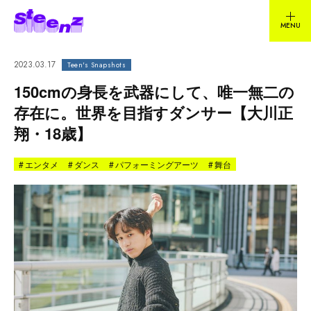
2023.03.17
Teen's Snapshots
150cmの身長を武器にして、唯一無二の
存在に。世界を目指すダンサー【大川正
翔・18歳】
#
エンタメ
#
ダンス
#
パフォーミングアーツ
#
舞台