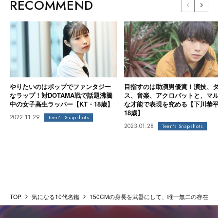
RECOMMEND
やりたいのはポップでファンタジー
目指すのは助演男優賞！演技、
なラップ！対DOTAMA戦で話題沸騰
ス、音楽、アクロバットと、マ
中の女子高生ラッパー【KT・18歳】
な才能で表現を究める【下川恭
18歳】
2022.11.29
Teen's Snapshots
2023.01.28
Teen's Snapshots
TOP
気になる10代名鑑
150CMの身長を武器にして、唯一無二の存在に