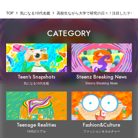
TOP
気になる10代名鑑
高校生ながら大学で研究の日々！注目したテーマ
CATEGORY
Steenz Breaking News
Teen's Snapshots
Steenz Breaking News
気になる10代名鑑
Teenage Realities
Fashion&Culture
10代のリアル
ファッション＆カルチャー