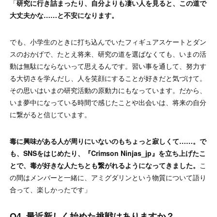
「
研究に行き詰まったり、自分よりも凄い人を見ると、この道で
大丈夫かな……と不安になります。
でも、小学生のときに打ち込んでいたフィギュアスケートとダン
スのおかげで、たとえ将来、研究の道を選ばなくても、いまの活
動は無駄にならないって思えるんです。習い事を通して、努力す
る大切さを学んだし、人を笑顔にすることが好きだと気づけて。
その思いはいまの研究活動の原動力にもなっています。だから、
いま夢中になっている時間で感じたことや出会いは、将来の自分
に繋がると信じています。
毒に興味がある人が周りにいないのもちょっと寂しくて……。で
も、SNSをはじめたり、『Crimson Ninjas_jp』を立ち上げたこ
とで、毒が好きな人たちとも繋がれるようになってきました。
こ
の間はメンバーと一緒に、アミグダリンという物質について語り
合って、楽しかったです」
Q4. 最近新しく始めた挑戦はありますか？