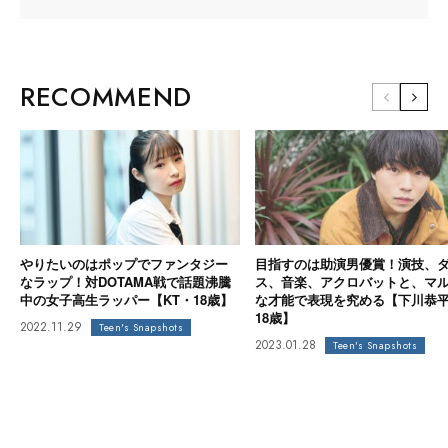
RECOMMEND
やりたいのはポップでファンタジー
目指すのは助演男優賞！演技、
なラップ！対DOTAMA戦で話題沸騰
ス、音楽、アクロバットと、マ
中の女子高生ラッパー【KT・18歳】
な才能で表現を究める【下川恭
18歳】
2022.11.29
Teen's Snapshots
2023.01.28
Teen's Snapshots