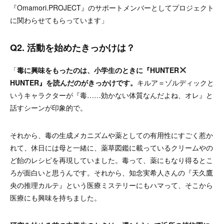
『Omamori.PROJECT』のサポートメンバーとしてプロジェクト
に関わらせてもらっています」
Q2. 活動を始めたきっかけは？
「
毒に興味をもったのは、小学生のときに『HUNTER
HUNTER』を読んだのがきっかけです。
キルア＝ゾルディックと
いうキャラクターが『毒……効かない体質なんだよね、オレ』と
話すシーンが印象的で。
それから、毒の生成メカニズムや薬としての有用性にすごく惹か
れて、休日には母と一緒に、薬草図鑑に載っているクリームやの
ど飴のレシピを再現していました。毒って、薬にもなり得るとこ
ろが面白いと思うんです。それから、知念実希人さんの『天久鷹
央の推理カルテ』という医療ミステリーにもハマって、そこから
医療にも興味を持ちました。