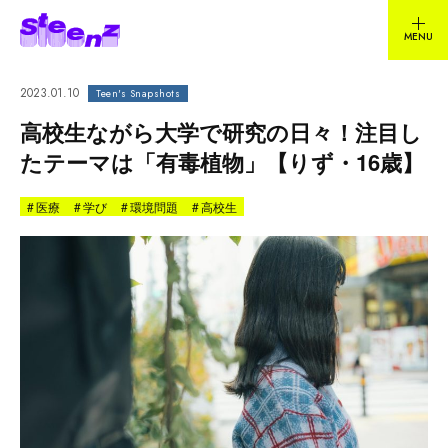
2023.01.10
Teen's Snapshots
高校生ながら大学で研究の日々！注目し
たテーマは「有毒植物」【りず・16歳】
#
医療
#
学び
#
環境問題
#
高校生