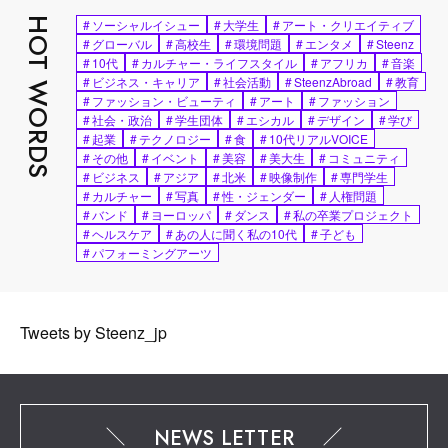
HOT WORDS
#
ソーシャルイシュー
#
大学生
#
アート・クリエイティブ
#
グローバル
#
高校生
#
環境問題
#
エンタメ
#
Steenz
#
10代
#
カルチャー・ライフスタイル
#
アフリカ
#
音楽
#
ビジネス・キャリア
#
社会活動
#
SteenzAbroad
#
教育
#
ファッション・ビューティ
#
アート
#
ファッション
#
社会・政治
#
学生団体
#
エシカル
#
デザイン
#
学び
#
起業
#
テクノロジー
#
食
#
10代リアルVOICE
#
その他
#
イベント
#
美容
#
美大生
#
コミュニティ
#
ビジネス
#
アジア
#
北米
#
映像制作
#
専門学生
#
カルチャー
#
写真
#
性・ジェンダー
#
人権問題
#
バンド
#
ヨーロッパ
#
ダンス
#
私の卒業プロジェクト
#
ヘルスケア
#
あの人に聞く私の10代
#
子ども
#
パフォーミングアーツ
Tweets by Steenz_jp
NEWS LETTER