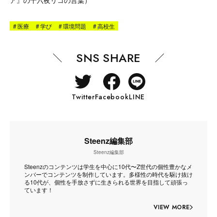
ア』の十六夜リコの言葉）
#
医療
#
学び
#
環境問題
#
高校生
SNS SHARE
Twitter
Facebook
LINE
Steenz編集部
Steenz編集部
Steenzのコンテンツは学生を中心に10代〜Z世代の個性豊かなメ
ンバーでコンテンツを制作しています。多様性の時代を駆け抜け
る10代が、個性を手放さずに生きられる世界を目指して頑張っ
ています！
VIEW MORE