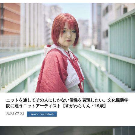
ニットを通してその人にしかない個性を表現したい。文化服装学
院に通うニットアーティスト【すがわらりん・19歳】
2023.07.23
Teen's Snapshots