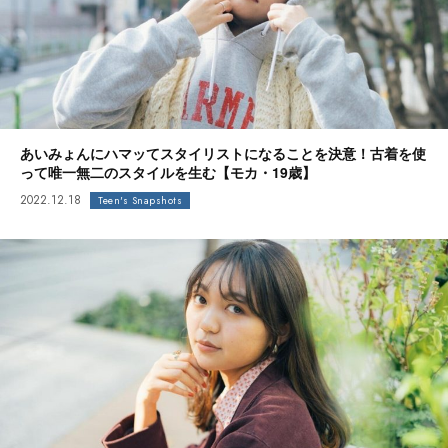
あいみょんにハマッてスタイリストになることを決意！古着を使
って唯一無二のスタイルを生む【モカ・19歳】
2022.12.18
Teen's Snapshots