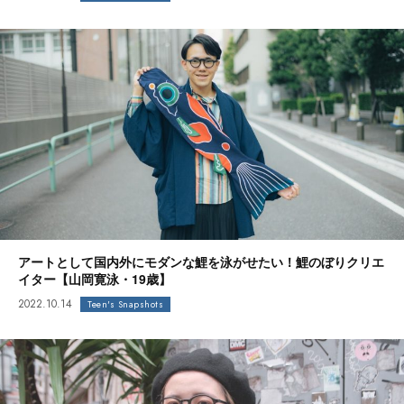
アートとして国内外にモダンな鯉を泳がせたい！鯉のぼりクリエ
イター【山岡寛泳・19歳】
2022.10.14
Teen's Snapshots