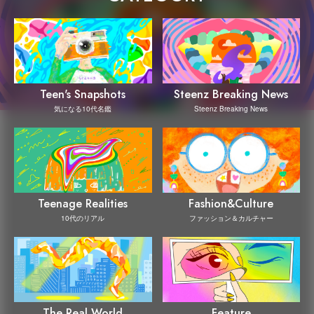
Steenz Breaking News
Teen's Snapshots
Steenz Breaking News
気になる10代名鑑
Teenage Realities
Fashion&Culture
10代のリアル
ファッション＆カルチャー
The Real World
Feature