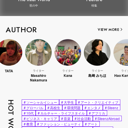
世の中
特集
AUTHOR
VIEW MORE
ライター
ライター
ライター
ライター
Masahiro
Kana
島﨑 みちほ
Hao Kanayama
Nakamura
HOT WORDS
#
ソーシャルイシュー
#
大学生
#
アート・クリエイティブ
#
グローバル
#
高校生
#
環境問題
#
エンタメ
#
Steenz
#
10代
#
カルチャー・ライフスタイル
#
アフリカ
#
ビジネス・キャリア
#
音楽
#
社会活動
#
SteenzAbroad
#
教育
#
ファッション・ビューティ
#
アート