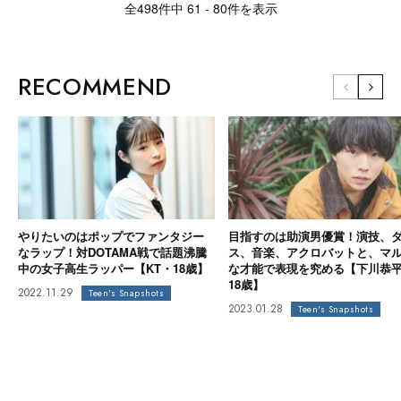
全498件中 61 - 80件を表示
RECOMMEND
やりたいのはポップでファンタジー
目指すのは助演男優賞！演技、
なラップ！対DOTAMA戦で話題沸騰
ス、音楽、アクロバットと、マ
中の女子高生ラッパー【KT・18歳】
な才能で表現を究める【下川恭
18歳】
2022.11.29
Teen's Snapshots
2023.01.28
Teen's Snapshots