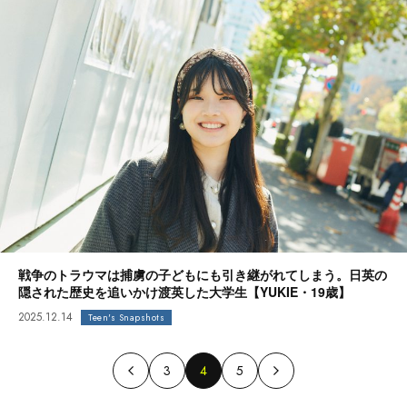
戦争のトラウマは捕虜の子どもにも引き継がれてしまう。日英の
隠された歴史を追いかけ渡英した大学生【YUKIE・19歳】
2025.12.14
Teen's Snapshots
3
4
5