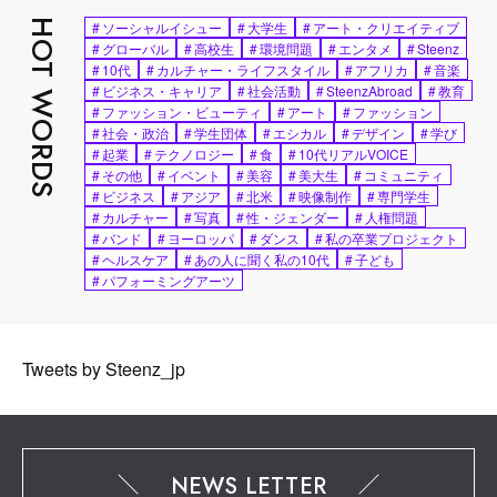
HOT WORDS
#
ソーシャルイシュー
#
大学生
#
アート・クリエイティブ
#
グローバル
#
高校生
#
環境問題
#
エンタメ
#
Steenz
#
10代
#
カルチャー・ライフスタイル
#
アフリカ
#
音楽
#
ビジネス・キャリア
#
社会活動
#
SteenzAbroad
#
教育
#
ファッション・ビューティ
#
アート
#
ファッション
#
社会・政治
#
学生団体
#
エシカル
#
デザイン
#
学び
#
起業
#
テクノロジー
#
食
#
10代リアルVOICE
#
その他
#
イベント
#
美容
#
美大生
#
コミュニティ
#
ビジネス
#
アジア
#
北米
#
映像制作
#
専門学生
#
カルチャー
#
写真
#
性・ジェンダー
#
人権問題
#
バンド
#
ヨーロッパ
#
ダンス
#
私の卒業プロジェクト
#
ヘルスケア
#
あの人に聞く私の10代
#
子ども
#
パフォーミングアーツ
Tweets by Steenz_jp
NEWS LETTER