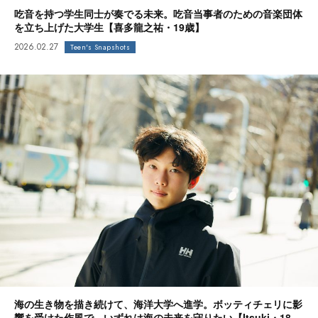
吃音を持つ学生同士が奏でる未来。吃音当事者のための音楽団体
を立ち上げた大学生【喜多龍之祐・19歳】
2026.02.27
Teen's Snapshots
海の生き物を描き続けて、海洋大学へ進学。ボッティチェリに影
響を受けた作風で、いずれは海の未来を守りたい【Itsuki・18