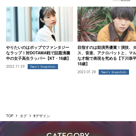
やりたいのはポップでファンタジー
目指すのは助演男優賞！演技、
なラップ！対DOTAMA戦で話題沸騰
ス、音楽、アクロバットと、マ
中の女子高生ラッパー【KT・18歳】
な才能で表現を究める【下川恭
18歳】
2022.11.29
Teen's Snapshots
2023.01.28
Teen's Snapshots
TOP
タグ
#デザイン
CATEGORY