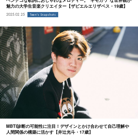
ヘンテコな歌詞におしゃれなメロディー。“キモカワ”な世界観が
魅力の大学生音楽クリエイター【ザビエルエリザベス・19歳】
2025.02.25
Teen's Snapshots
MBTI診断の可能性に注目！デザインとかけ合わせて自己理解や
人間関係の構築に活かす【井辻光斗・17歳】