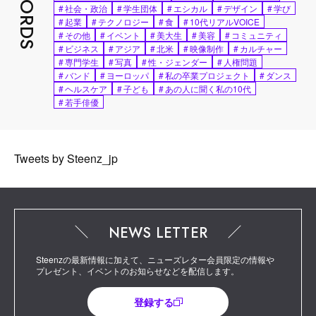
#
社会・政治
#
学生団体
#
エシカル
#
デザイン
#
学び
#
起業
#
テクノロジー
#
食
#
10代リアルVOICE
#
その他
#
イベント
#
美大生
#
美容
#
コミュニティ
#
ビジネス
#
アジア
#
北米
#
映像制作
#
カルチャー
#
専門学生
#
写真
#
性・ジェンダー
#
人権問題
#
バンド
#
ヨーロッパ
#
私の卒業プロジェクト
#
ダンス
#
ヘルスケア
#
子ども
#
あの人に聞く私の10代
#
若手俳優
Tweets by Steenz_jp
NEWS LETTER
Steenzの最新情報に加えて、ニューズレター会員限定の情報や
プレゼント、イベントのお知らせなどを配信します。
登録する