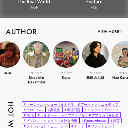
The Real World
Feature
世の中
特集
AUTHOR
VIEW MORE
ライター
ライター
ライター
ライター
Masahiro
Kana
島﨑 みちほ
Hao Kanayama
Nakamura
HOT WORDS
#
ソーシャルイシュー
#
大学生
#
アート・クリエイティブ
#
グローバル
#
高校生
#
環境問題
#
エンタメ
#
Steenz
#
10代
#
カルチャー・ライフスタイル
#
アフリカ
#
音楽
#
ビジネス・キャリア
#
社会活動
#
SteenzAbroad
#
教育
#
ファッション・ビューティ
#
アート
#
ファッション