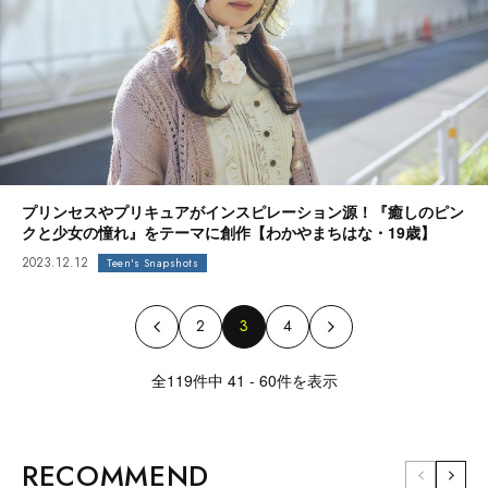
プリンセスやプリキュアがインスピレーション源！『癒しのピン
クと少女の憧れ』をテーマに創作【わかやまちはな・19歳】
2023.12.12
Teen's Snapshots
2
3
4
全119件中 41 - 60件を表示
RECOMMEND