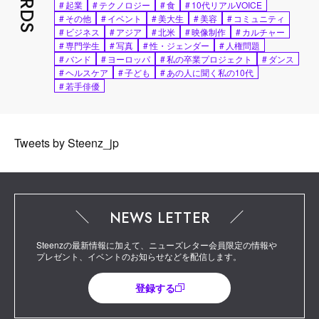
#
起業
#
テクノロジー
#
食
#
10代リアルVOICE
#
その他
#
イベント
#
美大生
#
美容
#
コミュニティ
#
ビジネス
#
アジア
#
北米
#
映像制作
#
カルチャー
#
専門学生
#
写真
#
性・ジェンダー
#
人権問題
#
バンド
#
ヨーロッパ
#
私の卒業プロジェクト
#
ダンス
#
ヘルスケア
#
子ども
#
あの人に聞く私の10代
#
若手俳優
Tweets by Steenz_jp
NEWS LETTER
Steenzの最新情報に加えて、ニューズレター会員限定の情報や
プレゼント、イベントのお知らせなどを配信します。
登録する