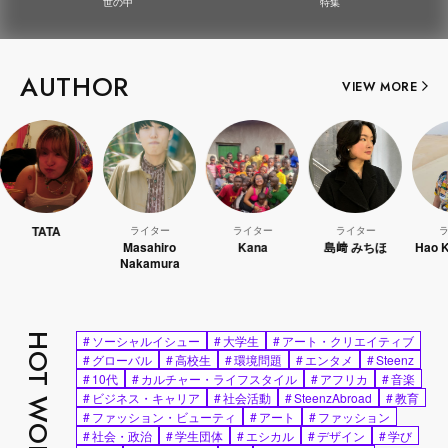
世の中
特集
AUTHOR
VIEW MORE
ライター
ライター
ライター
ライター
Masahiro
Kana
島﨑 みちほ
Hao Kanayama
Nakamura
HOT WORDS
#
ソーシャルイシュー
#
大学生
#
アート・クリエイティブ
#
グローバル
#
高校生
#
環境問題
#
エンタメ
#
Steenz
#
10代
#
カルチャー・ライフスタイル
#
アフリカ
#
音楽
#
ビジネス・キャリア
#
社会活動
#
SteenzAbroad
#
教育
#
ファッション・ビューティ
#
アート
#
ファッション
#
社会・政治
#
学生団体
#
エシカル
#
デザイン
#
学び