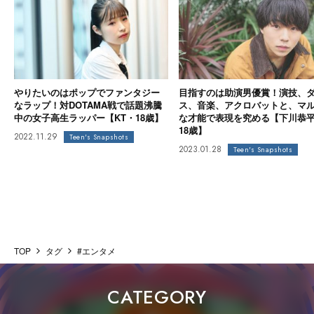
やりたいのはポップでファンタジー
目指すのは助演男優賞！演技、
なラップ！対DOTAMA戦で話題沸騰
ス、音楽、アクロバットと、マ
中の女子高生ラッパー【KT・18歳】
な才能で表現を究める【下川恭
18歳】
2022.11.29
Teen's Snapshots
2023.01.28
Teen's Snapshots
TOP
タグ
#エンタメ
CATEGORY