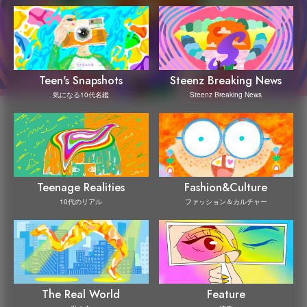
Steenz Breaking News
Teen's Snapshots
Steenz Breaking News
気になる10代名鑑
Teenage Realities
Fashion&Culture
10代のリアル
ファッション＆カルチャー
The Real World
Feature