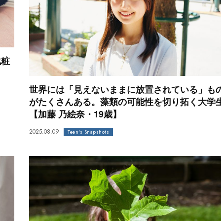
化粧
世界には「見えないままに放置されている」も
がたくさんある。藻類の可能性を切り拓く大学
【加藤 乃絵奈・19歳】
2025.08.09
Teen's Snapshots