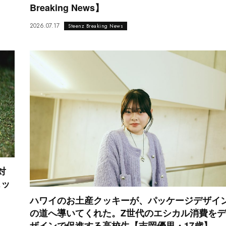
Breaking News】
2026.07.17
Steenz Breaking News
対
ェッ
ハワイのお土産クッキーが、パッケージデザイ
の道へ導いてくれた。Z世代のエシカル消費をデ
ザインで促進する高校生【吉岡優里・17歳】